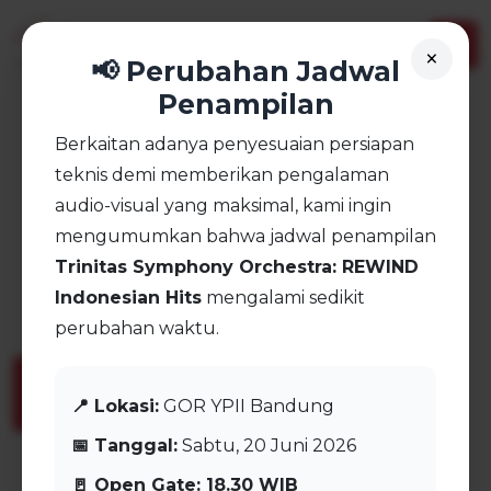
×
📢 Perubahan Jadwal
Penampilan
Berkaitan adanya penyesuaian persiapan
TRINITAS
teknis demi memberikan pengalaman
audio-visual yang maksimal, kami ingin
SYMPHONY
mengumumkan bahwa jadwal penampilan
Trinitas Symphony Orchestra: REWIND
ORCHESTRA
Indonesian Hits
mengalami sedikit
perubahan waktu.
OUR EVENT
📍 Lokasi:
GOR YPII Bandung
📅 Tanggal:
Sabtu, 20 Juni 2026
🚪 Open Gate: 18.30 WIB